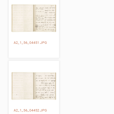
A2_1_56_04451.JPG
A2_1_56_04452.JPG