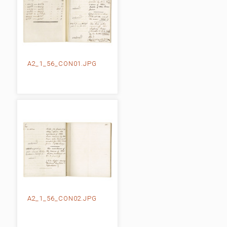
A2_1_56_CON01.JPG
A2_1_56_CON02.JPG