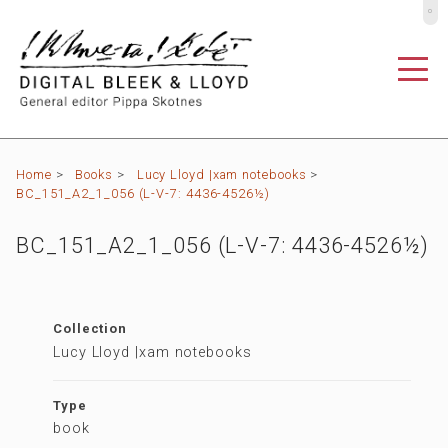
º
Home
>
Books
>
Lucy Lloyd |xam notebooks
>
BC_151_A2_1_056 (L-V-7: 4436-4526½)
BC_151_A2_1_056 (L-V-7: 4436-4526½)
Collection
Lucy Lloyd |xam notebooks
Type
book