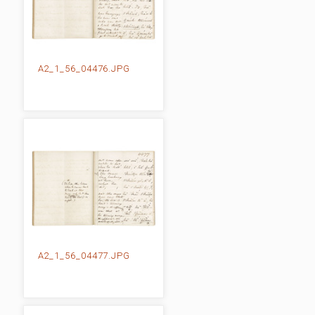
A2_1_56_04476.JPG
A2_1_56_04477.JPG