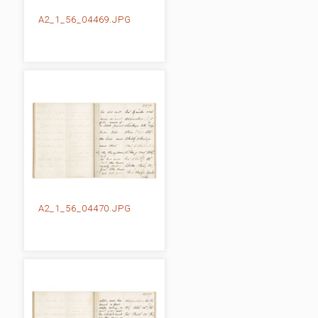
A2_1_56_04469.JPG
A2_1_56_04470.JPG