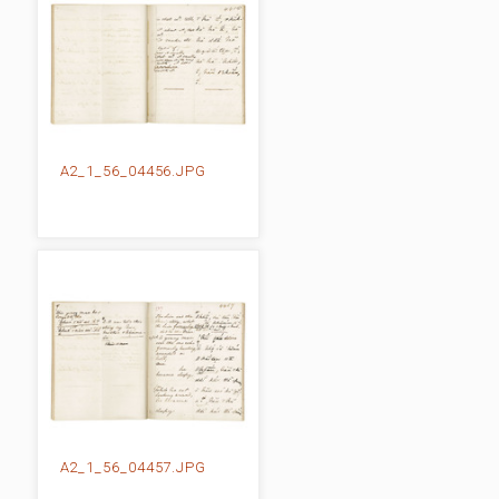
A2_1_56_04456.JPG
A2_1_56_04457.JPG