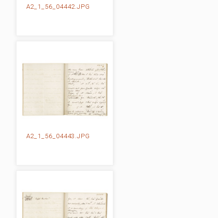
A2_1_56_04442.JPG
A2_1_56_04443.JPG