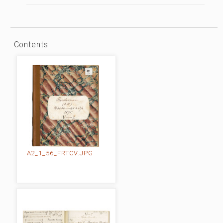
Contents
A2_1_56_FRTCV.JPG