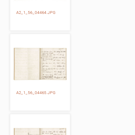
A2_1_56_04464.JPG
A2_1_56_04465.JPG