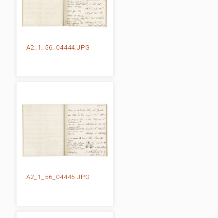
A2_1_56_04444.JPG
A2_1_56_04445.JPG