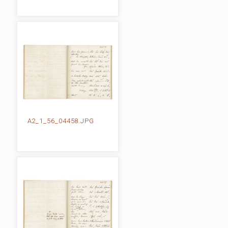
A2_1_56_04458.JPG